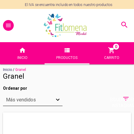
El IVA se encuentra incluido en todos nuestro productos
0
INICIO
PRODUCTOS
CARRITO
Inicio
/
Granel
Granel
Ordenar por