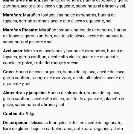
Almendras y limon:
Harina de almendras, harina de tapioca, goma
zanthan, aceite alto oleico y aguacate, sabor natural a limon y sal.
Marañon:
Marañon tostado, harina de almendras, harina de
tapioca, goman xanthan, aceite alto oleico y aguacate, sal.
Marañon Picante:
Marañon tostado, harina de almendras, harina
de tapioca, goma xanthan, aceite alto oleico, aceite de aguacate,
sabor natural picante y sal.
Avellanas:
Mezcla de avellanas y harina de almendras, harina de
tapioca, goma xanthan, aceite alto oleico, aceite de aguacate,
canela en polvo, fruto del monje y stevia.
Coco:
Harina de coco organica, harina de tapioca, aceite de coco,
goma xanthan, vinagre de manzana, aceite alto oleico, aceite de
aguacate y sal.
Almendras y jalapeño:
Harina de almendra, harina de tapioco,
goma xanthan, aceite alto oleico, aceite de aguacate, jalapeño en
polvo, sabor natural a limon y sal.
Contenido:
90gr
Descripcion:
deliciosos triangulos fritos en aceite de aguacate,
libre de gluten, bajo en carbohidratos, apto para veganos y dieta