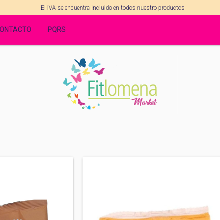
El IVA se encuentra incluido en todos nuestro productos
ONTACTO
PQRS