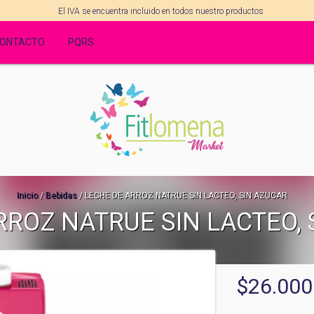
El IVA se encuentra incluido en todos nuestro productos
ONTACTO
PQRS
Inicio
/
Bebidas
/
LECHE DE ARROZ NATRUE SIN LACTEO, SIN AZUCAR
RROZ NATRUE SIN LACTEO, 
$26.000