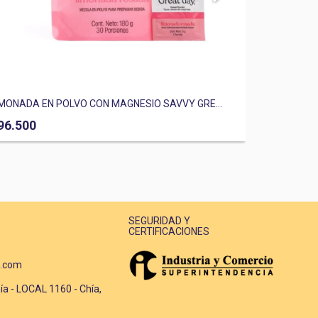
IMONADA EN POLVO CON MAGNESIO SAVVY GRE...
CAFÉ CON L
96.500
$55.000
SEGURIDAD Y
CERTIFICACIONES
k.com
ía - LOCAL 1160 - Chía,